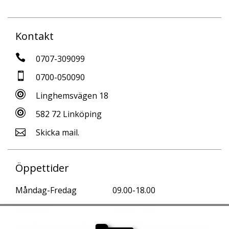
Kontakt
0707-309099
0700-050090
Linghemsvägen 18
582 72 Linköping
Skicka mail.
Öppettider
Måndag-Fredag
09.00-18.00
Lördagar
10.00-15.00
Söndagar & Helgdagar
Enligt Överenskommelse