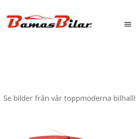
Toggl
navig
Galleri
Se bilder från vår toppmoderna bilhall!